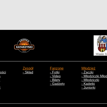
Zespół
Fanzone
Młodzież
ności
- Skład
- Fotki
- Żaczki
a
- Video
- Młodziczki Mło
e
- Bilety
- Młodziczki
- Gadżety
- Kadetki
t
- Juniorki