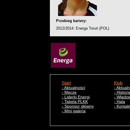
Przebieg kariery:
2012/2014: Energa Toruń (POL)
Start
Klub
- Aktualności
- Aktual
- Mecze
- Histori
- Liderki Energi
- Władz
- Tabela PLKK
- Hala
- Sponsor główny
- Kontak
- Mini galeria