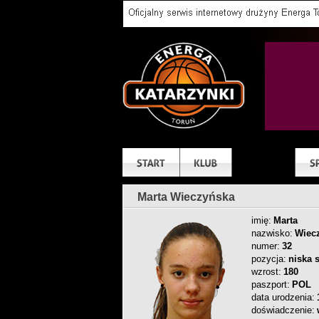
Marta Wieczyńska
imię:
Marta
nazwisko:
Wiec
numer:
32
pozycja:
niska 
wzrost:
180
paszport:
POL
data urodzenia:
doświadczenie: