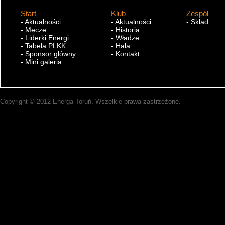
Start
Klub
Zespół
- Aktualności
- Aktualności
- Skład
- Mecze
- Historia
- Liderki Energi
- Władze
- Tabela PLKK
- Hala
- Sponsor główny
- Kontakt
- Mini galeria
Copyright © 2012 Energa Toruń. Wszelkie prawa zastrzeżone.