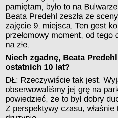
pamiętam, było to na Bulwarz
Beata Predehl zeszła ze scen
zajęcie 9. miejsca. Ten gest k
przełomowy moment, od tego c
na złe.
Niech zgadnę, Beata Predehl
ostatnich 10 lat?
DŁ: Rzeczywiście tak jest. Wy
obserwowaliśmy jej grę na par
powiedzieć, że to był dobry d
Z perspektywy czasu, właśnie 
drużynie.